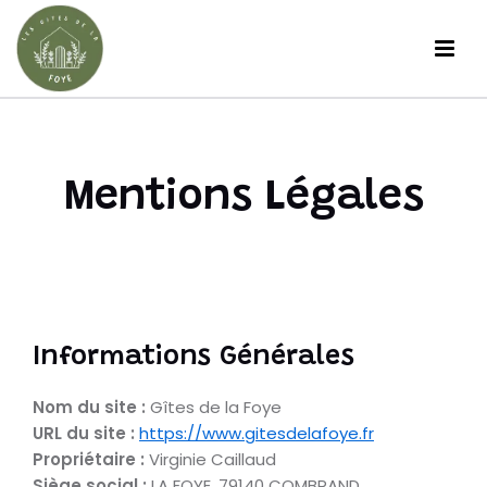
Skip
to
content
Mentions Légales
Informations Générales
Nom du site :
Gîtes de la Foye
URL du site :
https://www.gitesdelafoye.fr
Propriétaire :
Virginie Caillaud
Siège social :
LA FOYE, 79140 COMBRAND