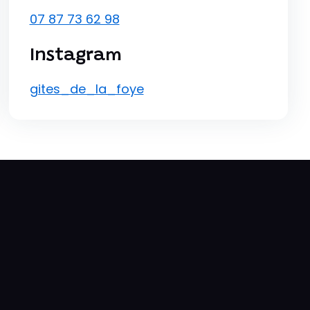
07 87 73 62 98
Instagram
gites_de_la_foye