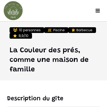
Skip
to
content
10 personnes
Piscine
Barbecue
8,9/10
La Couleur des prés,
comme une maison de
famille
Description du gîte